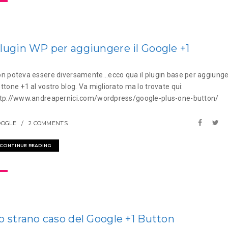
lugin WP per aggiungere il Google +1
n poteva essere diversamente...ecco qua il plugin base per aggiunger
ttone +1 al vostro blog. Va migliorato ma lo trovate qui:
tp://www.andreapernici.com/wordpress/google-plus-one-button/
OOGLE
2 COMMENTS
CONTINUE READING
o strano caso del Google +1 Button