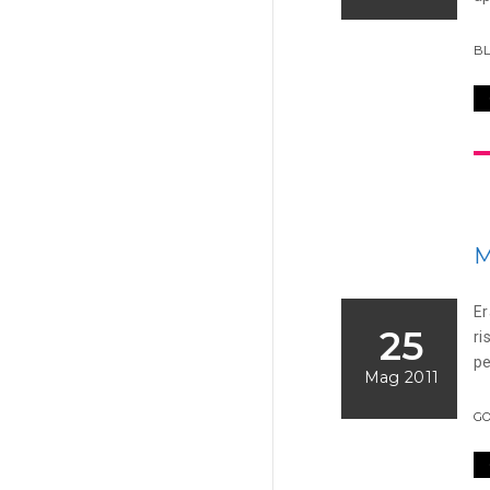
BL
M
Er
25
ri
pe
Mag 2011
G