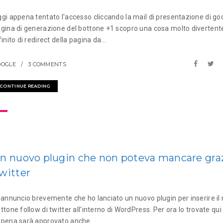
gi appena tentato l'accesso cliccando la mail di presentazione di goo
gina di generazione del bottone +1 scopro una cosa molto divertente.
finito di redirect della pagina da...
OOGLE
3 COMMENTS
CONTINUE READING
n nuovo plugin che non poteva mancare graz
witter
 annuncio brevemente che ho lanciato un nuovo plugin per inserire il
ttone follow di twitter all'interno di WordPress. Per ora lo trovate qu
pena sarà approvato anche...