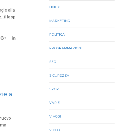
LINUX
gle alla
..il loop
MARKETING
POLITICA
PROGRAMMAZIONE
SEO
SICUREZZA
SPORT
ie a
VARIE
VIAGGI
 nuovo
i ma
VIDEO