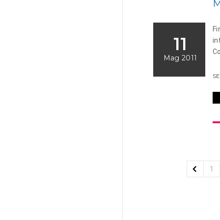
M
Fi
11
in
Co
Mag 2011
S
1