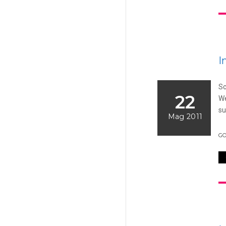
I
Sc
22
We
su
Mag 2011
G