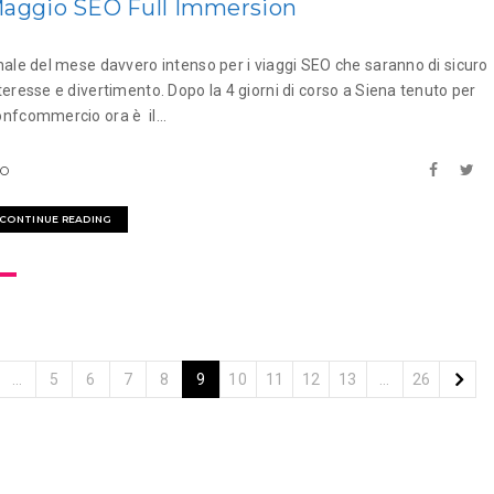
aggio SEO Full Immersion
nale del mese davvero intenso per i viaggi SEO che saranno di sicuro
teresse e divertimento. Dopo la 4 giorni di corso a Siena tenuto per
nfcommercio ora è il...
EO
CONTINUE READING
…
5
6
7
8
9
10
11
12
13
…
26