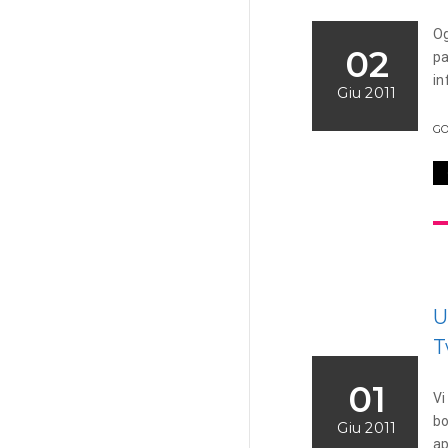
Og
02
pa
in
Giu 2011
G
U
T
01
Vi
bo
Giu 2011
ap