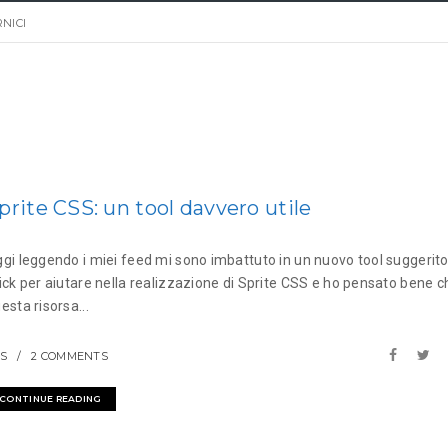
NICI
prite CSS: un tool davvero utile
gi leggendo i miei feed mi sono imbattuto in un nuovo tool suggerit
ick per aiutare nella realizzazione di Sprite CSS e ho pensato bene c
esta risorsa...
S
2 COMMENTS
CONTINUE READING