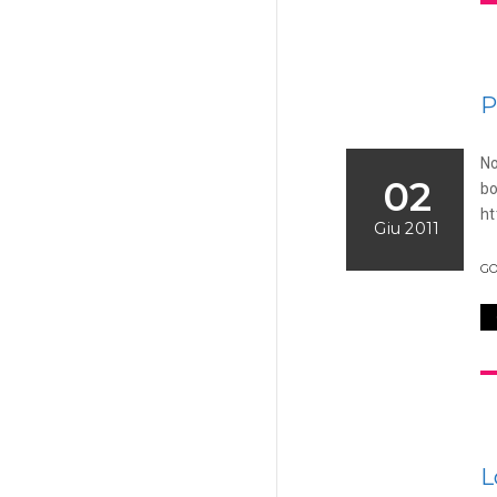
P
No
02
bo
ht
Giu 2011
G
L