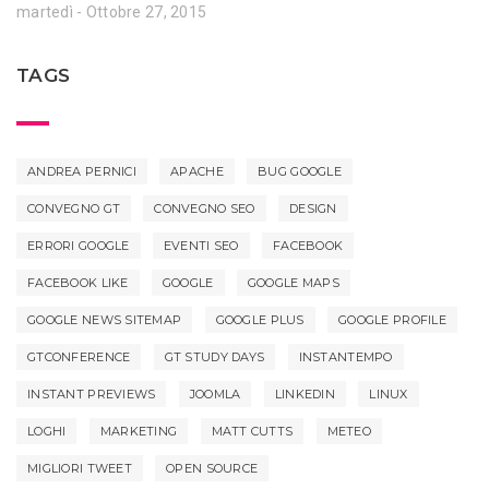
martedì - Ottobre 27, 2015
TAGS
ANDREA PERNICI
APACHE
BUG GOOGLE
CONVEGNO GT
CONVEGNO SEO
DESIGN
ERRORI GOOGLE
EVENTI SEO
FACEBOOK
FACEBOOK LIKE
GOOGLE
GOOGLE MAPS
GOOGLE NEWS SITEMAP
GOOGLE PLUS
GOOGLE PROFILE
GTCONFERENCE
GT STUDY DAYS
INSTANTEMPO
INSTANT PREVIEWS
JOOMLA
LINKEDIN
LINUX
LOGHI
MARKETING
MATT CUTTS
METEO
MIGLIORI TWEET
OPEN SOURCE