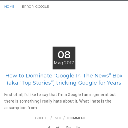
HOME
ERRORI GOOGLE
08
Mag 2017
How to Dominate “Google In-The News” Box
(aka “Top Stories”) tricking Google for Years
First of all, I'd like to say that I'm a Google fan in general, but
there is something I really hate about it. What I hate is the
assumption from...
GOOGLE
SEO
1 COMMENT