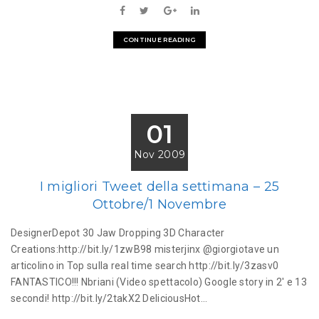
CONTINUE READING
01
Nov 2009
I migliori Tweet della settimana – 25
Ottobre/1 Novembre
DesignerDepot 30 Jaw Dropping 3D Character
Creations:http://bit.ly/1zwB98 misterjinx @giorgiotave un
articolino in Top sulla real time search http://bit.ly/3zasv0
FANTASTICO!!! Nbriani (Video spettacolo) Google story in 2' e 13
secondi! http://bit.ly/2takX2 DeliciousHot...