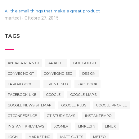
All the small things that make a great product
martedì - Ottobre 27, 2015
TAGS
ANDREA PERNICI
APACHE
BUG GOOGLE
CONVEGNO GT
CONVEGNO SEO
DESIGN
ERRORI GOOGLE
EVENTI SEO
FACEBOOK
FACEBOOK LIKE
GOOGLE
GOOGLE MAPS
GOOGLE NEWS SITEMAP
GOOGLE PLUS
GOOGLE PROFILE
GTCONFERENCE
GT STUDY DAYS
INSTANTEMPO
INSTANT PREVIEWS
JOOMLA
LINKEDIN
LINUX
LOGHI
MARKETING
MATT CUTTS
METEO