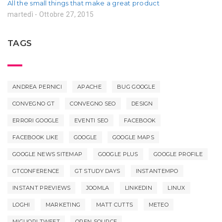
All the small things that make a great product
martedì - Ottobre 27, 2015
TAGS
ANDREA PERNICI
APACHE
BUG GOOGLE
CONVEGNO GT
CONVEGNO SEO
DESIGN
ERRORI GOOGLE
EVENTI SEO
FACEBOOK
FACEBOOK LIKE
GOOGLE
GOOGLE MAPS
GOOGLE NEWS SITEMAP
GOOGLE PLUS
GOOGLE PROFILE
GTCONFERENCE
GT STUDY DAYS
INSTANTEMPO
INSTANT PREVIEWS
JOOMLA
LINKEDIN
LINUX
LOGHI
MARKETING
MATT CUTTS
METEO
MIGLIORI TWEET
OPEN SOURCE