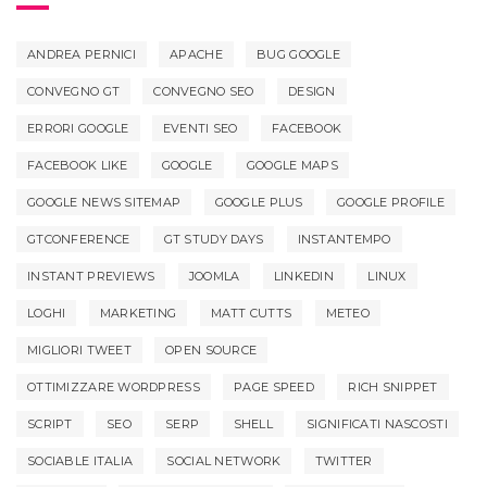
ANDREA PERNICI
APACHE
BUG GOOGLE
CONVEGNO GT
CONVEGNO SEO
DESIGN
ERRORI GOOGLE
EVENTI SEO
FACEBOOK
FACEBOOK LIKE
GOOGLE
GOOGLE MAPS
GOOGLE NEWS SITEMAP
GOOGLE PLUS
GOOGLE PROFILE
GTCONFERENCE
GT STUDY DAYS
INSTANTEMPO
INSTANT PREVIEWS
JOOMLA
LINKEDIN
LINUX
LOGHI
MARKETING
MATT CUTTS
METEO
MIGLIORI TWEET
OPEN SOURCE
OTTIMIZZARE WORDPRESS
PAGE SPEED
RICH SNIPPET
SCRIPT
SEO
SERP
SHELL
SIGNIFICATI NASCOSTI
SOCIABLE ITALIA
SOCIAL NETWORK
TWITTER