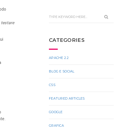
modo
e testare
ui
CATEGORIES
APACHE 2.2
a
BLOG E SOCIAL
CSS
FEATURED ARTICLES
o
GOOGLE
nte.
GRAFICA