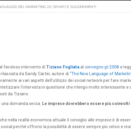
INGUAGGIO DEL MARKETING 2.0: SPUNTI E SUGGERIMENTI
l favoloso intervento di
Tiziano Fogliata
al
convegno gt 2008
e leg
 rilasciata da Sandy Carter, autore di “
The New Language of Marketin
ivamente ai vari aspetti dell’utilizzo dei social network per fare mark
ntetizzare l’intervista in questione che ritengo molto interessante e 
osti da Tiziano.
con una domanda secca.
Le imprese dovrebbero essere più coinvolti 
 che nella realtà economica attuale il consiglio alle imprese è di esser
i social perché offrono la possibilità di essere sempre più veloci e reat