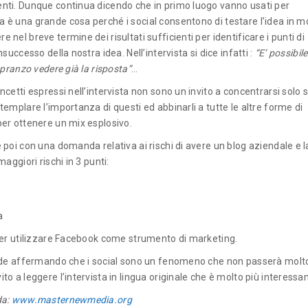
nti. Dunque continua dicendo che in primo luogo vanno usati per
 è una grande cosa perché i social consentono di testare l’idea in 
 nel breve termine dei risultati sufficienti per identificare i punti di
nsuccesso della nostra idea. Nell’intervista si dice infatti :
“E’ possibil
 pranzo vedere già la risposta”
…
ncetti espressi nell’intervista non sono un invito a concentrarsi solo s
templare l’importanza di questi ed abbinarli a tutte le altre forme di
per ottenere un mix esplosivo.
 poi con una domanda relativa ai rischi di avere un blog aziendale e l
maggiori rischi in 3 punti:
a
 per utilizzare Facebook come strumento di marketing.
lude affermando che i social sono un fenomeno che non passerà molt
to a leggere l’intervista in lingua originale che è molto più interessa
da:
www.masternewmedia.org