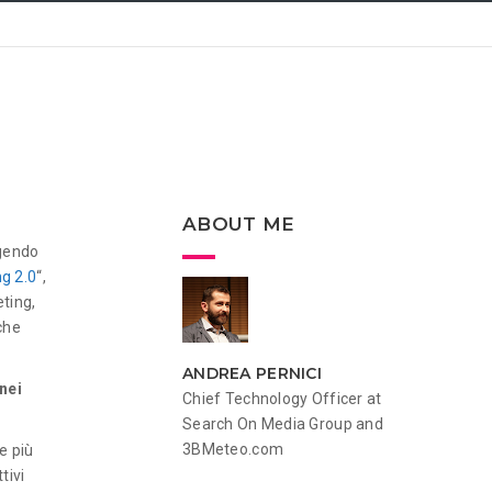
ABOUT ME
gendo
g 2.0
“,
eting,
che
ANDREA PERNICI
nei
Chief Technology Officer at
Search On Media Group and
3BMeteo.com
e più
tivi