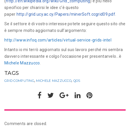
(
http://en.wikipedia.org/wiki/Grid_computing
) e più nello
specifico per chiarirsi le idee c’è questo
paper
http://grid.ucy.ac.cy/Papers/minerSoft.ccgrid09.pdf
.
Se il settore è di vostro interesse potete seguire questo sito che
è sempre molto aggiornato sull’argomento:
http://www.infoq.com/articles/virtual-service-grids-intel
Intanto io mi terrò aggiornato sul suo lavoro perché mi sembra
davvero interessante e colgo l’occasione per presentarvelo…è
Michele Mazzucco
.
TAGS
,
,
GRID COMPUTING
MICHELE MAZZUCCO
QOS
Comments are closed.