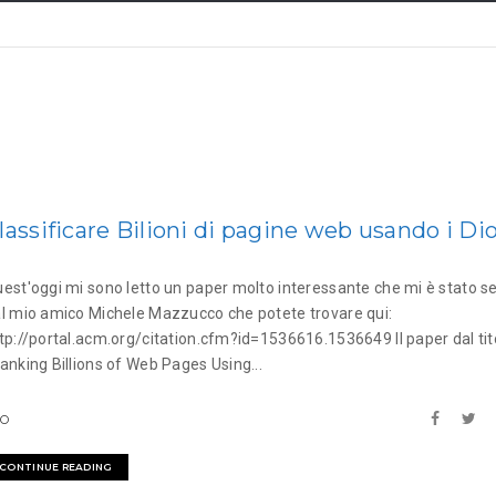
lassificare Bilioni di pagine web usando i Di
est'oggi mi sono letto un paper molto interessante che mi è stato s
l mio amico Michele Mazzucco che potete trovare qui:
tp://portal.acm.org/citation.cfm?id=1536616.1536649 Il paper dal tit
anking Billions of Web Pages Using...
EO
CONTINUE READING