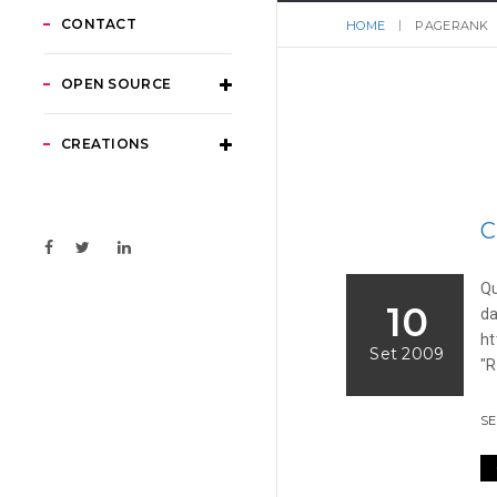
CONTACT
HOME
PAGERANK
OPEN SOURCE
CREATIONS
C
Qu
10
da
ht
Set 2009
"R
S